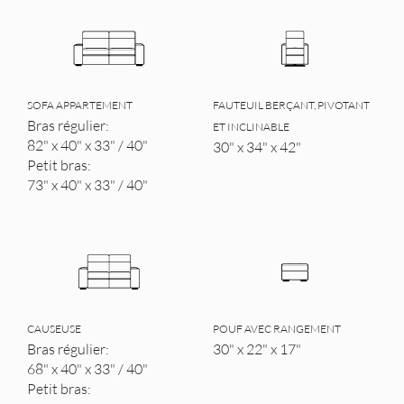
SOFA APPARTEMENT
FAUTEUIL BERÇANT, PIVOTANT
Bras régulier:
ET INCLINABLE
82" x 40" x 33" / 40"
30" x 34" x 42"
Petit bras:
73" x 40" x 33" / 40"
CAUSEUSE
POUF AVEC RANGEMENT
Bras régulier:
30" x 22" x 17"
68" x 40" x 33" / 40"
Petit bras: