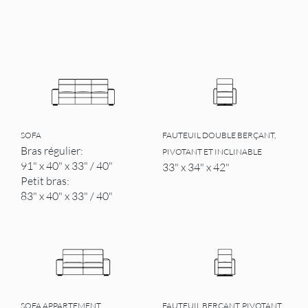
SOFA
FAUTEUIL DOUBLE BERÇANT,
Bras régulier:
PIVOTANT ET INCLINABLE
91" x 40" x 33" / 40"
33" x 34" x 42"
Petit bras:
83" x 40" x 33" / 40"
SOFA APPARTEMENT
FAUTEUIL BERÇANT, PIVOTANT