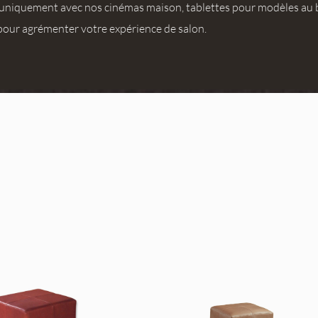
 uniquement avec nos cinémas maison, tablettes pour modèles au 
 pour agrémenter votre expérience de salon.