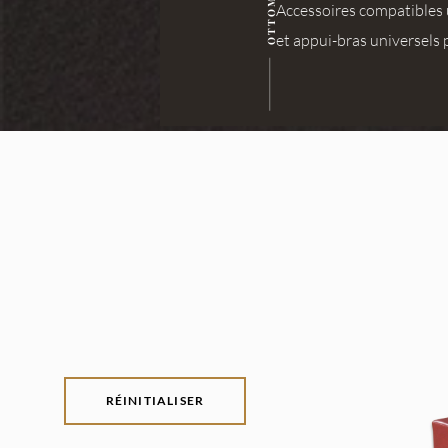
Accessoires compatibles
et appui-bras universels
RÉINITIALISER