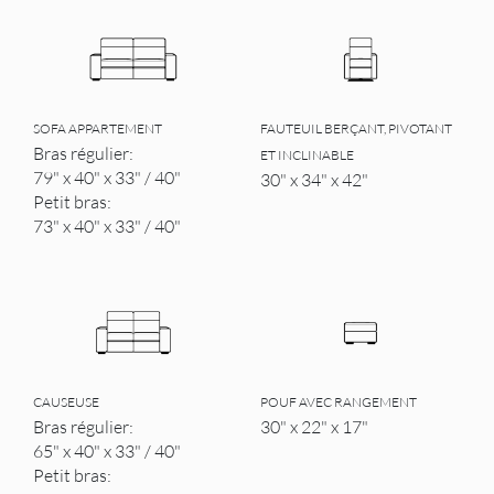
SOFA APPARTEMENT
FAUTEUIL BERÇANT, PIVOTANT
Bras régulier:
ET INCLINABLE
79" x 40" x 33" / 40"
30" x 34" x 42"
Petit bras:
73" x 40" x 33" / 40"
CAUSEUSE
POUF AVEC RANGEMENT
Bras régulier:
30" x 22" x 17"
65" x 40" x 33" / 40"
Petit bras: