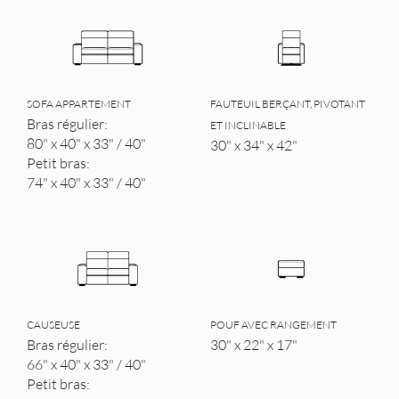
SOFA APPARTEMENT
FAUTEUIL BERÇANT, PIVOTANT
Bras régulier:
ET INCLINABLE
80" x 40" x 33" / 40"
30" x 34" x 42"
Petit bras:
74" x 40" x 33" / 40"
CAUSEUSE
POUF AVEC RANGEMENT
Bras régulier:
30" x 22" x 17"
66" x 40" x 33" / 40"
Petit bras: