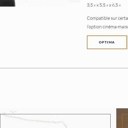
3,5 » x 5,5 » x 6,5 »
Compatible sur certai
l’option cinéma-mais
OPTIMA