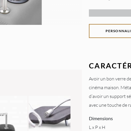
PERSONNALI
CARACTÉR
Avoir un bon verre d
cinéma maison. Métal
d’avoir un support séc
avec une touche de r
Dimensions
L x P x H