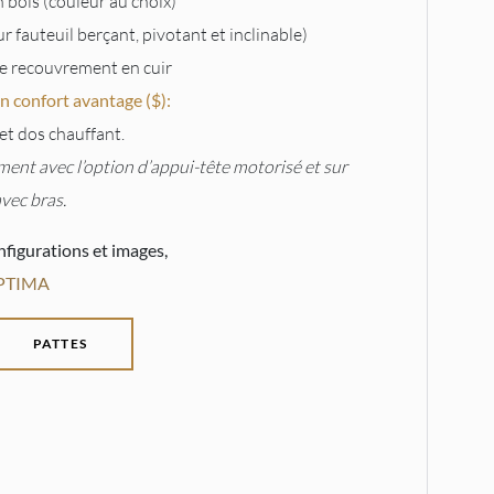
n bois (couleur au choix)
r fauteuil berçant, pivotant et inclinable)
 le recouvrement en cuir
onfort avantage ($):
et dos chauffant.
ent avec l’option d’appui-tête motorisé et sur
avec bras.
nfigurations et images,
OPTIMA
PATTES