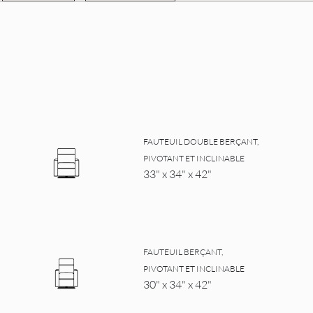
FAUTEUIL DOUBLE BERÇANT,
PIVOTANT ET INCLINABLE
33" x 34" x 42"
FAUTEUIL BERÇANT,
PIVOTANT ET INCLINABLE
30" x 34" x 42"