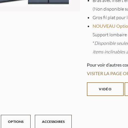
Bras avec insert e
(Non disponible su
Gros fil plat pour
NOUVEAU Option c
Support lombaire 
*
Disponible seulem
items inclinables 
Pour voir d’autres co
VISITER LA PAGE 
VIDÉO
OPTIONS
ACCESSOIRES