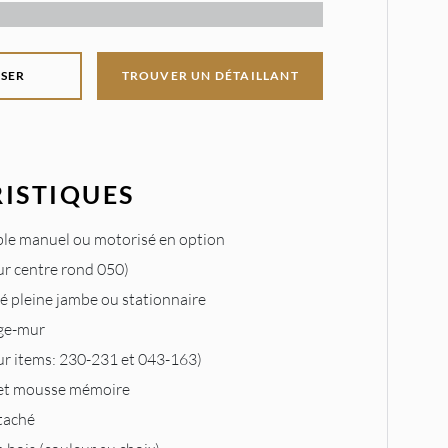
SER
TROUVER UN DÉTAILLANT
ISTIQUES
ble manuel ou motorisé en option
ur centre rond 050)
é pleine jambe ou stationnaire
ge-mur
ur items: 230-231 et 043-163)
et mousse mémoire
taché