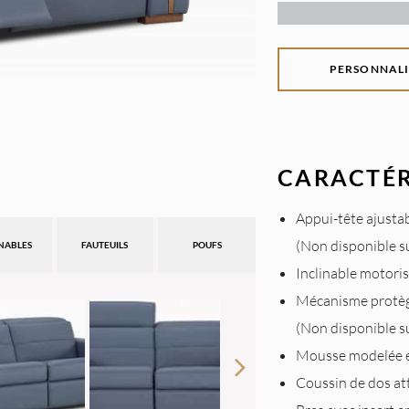
PERSONNALI
CARACTÉR
Appui-tête ajusta
(Non disponible s
INABLES
FAUTEUILS
POUFS
Inclinable motoris
Mécanisme protè
(Non disponible s
Mousse modelée 
Coussin de dos at