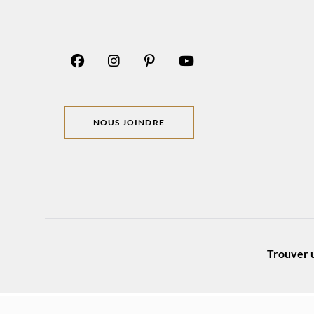
NOUS JOINDRE
Trouver u
© 2026 JAYMAR all rights reserved
Politique de confidentialité
Website b