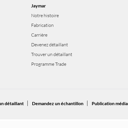
Jaymar
Notre histoire
Fabrication
Carrière
Devenez détaillant
Trouver un détaillant
Programme Trade
n détaillant
Demandez un échantillon
Publication média
y Riposte