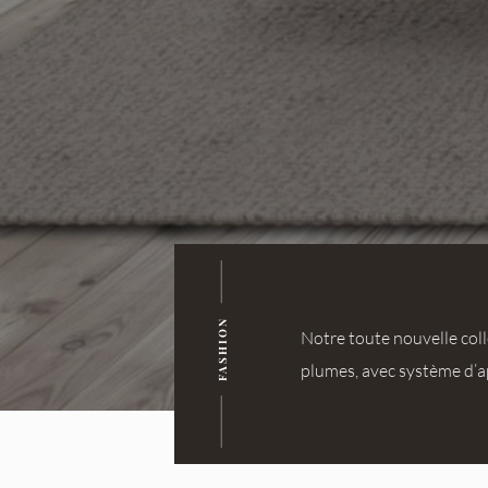
FASHION
Notre toute nouvelle coll
plumes, avec système d’ap