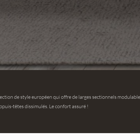
ection de style européen qui offre de larges sectionnels modulable
puis-têtes dissimulés. Le confort assuré !